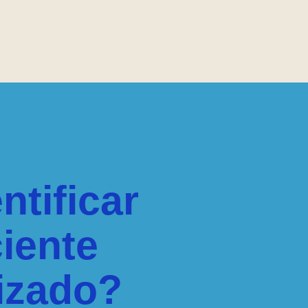
tificar
iente
izado?