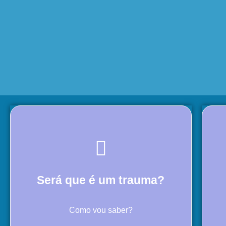
Será que é um trauma?
Como vou saber?