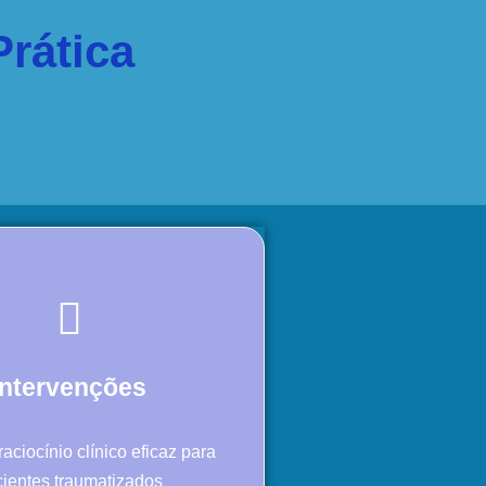
Prática
Intervenções
aciocínio clínico eficaz para
cientes traumatizados