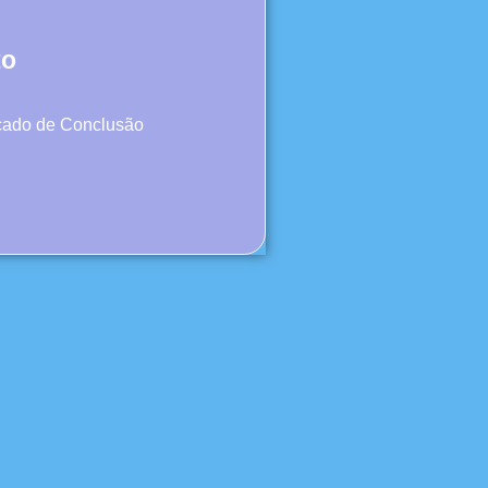
to
icado de Conclusão