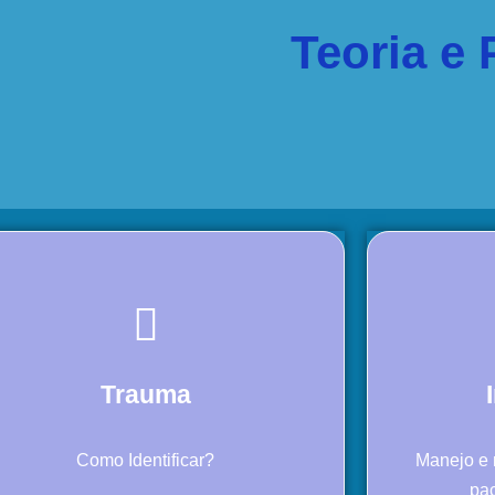
Teoria e 
Trauma
Como Identificar?
Manejo e r
pa