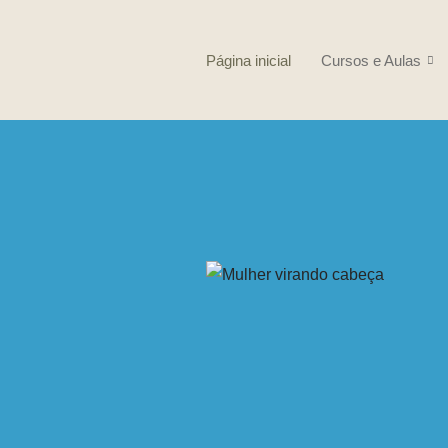
Pular
Página inicial
Cursos e Aulas
para
o
conteúdo